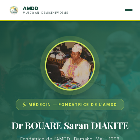
AMDD
MUSOW ANI DEMISENIW DEMÈ
🩺 MÉDECIN — FONDATRICE DE L'AMDD
Dr BOUARE Saran DIAKITE
Fondatrice de l'AMDD · Bamako, Mali · 1998